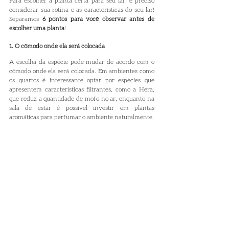
Para escolher a planta certa para seu lar, é preciso 
considerar sua rotina e as características do seu lar! 
Separamos 
6 pontos para você observar antes de 
escolher uma planta
!
1. O cômodo onde ela será colocada
A escolha da espécie pode mudar de acordo com o 
cômodo onde ela será colocada. Em ambientes como 
os quartos é interessante optar por espécies que 
apresentem características filtrantes, como a Hera, 
que reduz a quantidade de mofo no ar, enquanto na 
sala de estar é possível investir em plantas 
aromáticas para perfumar o ambiente naturalmente.