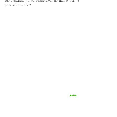
sua plantinha vai se desenvolver da melhor forma 
possível no seu lar!