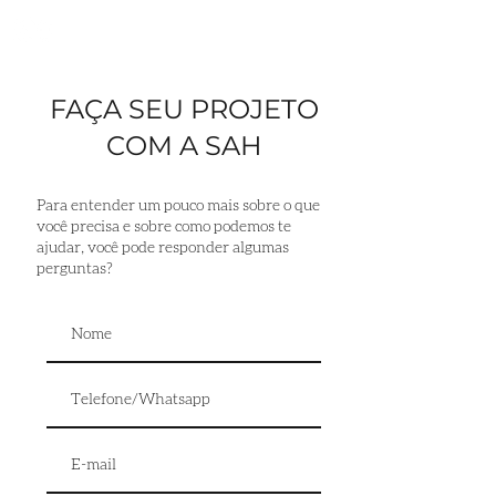
PROJETOS
SERVIÇOS
A SAH
ORÇAMENTO
CONTATO
FAÇA SEU PROJETO
COM A SAH
Para entender um pouco mais sobre o que
você precisa e sobre como podemos te
ajudar, você pode responder algumas
perguntas?