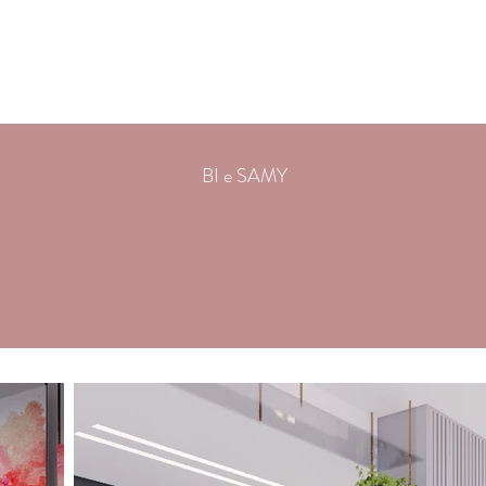
E
PROJETOS
SERVIÇOS
A SAH
BLOG
BI e SAMY